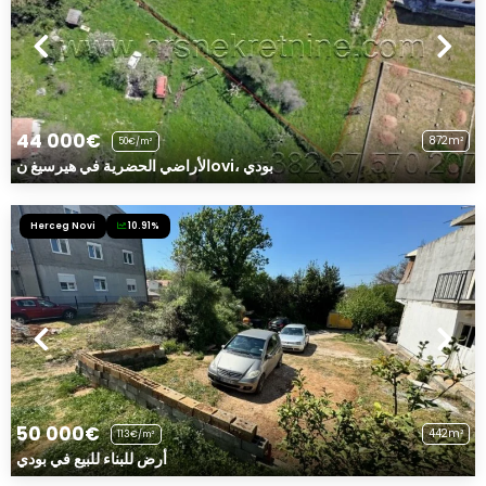
44 000€
872m²
50€/m²
الأراضي الحضرية في هيرسيغ نovi، بودي
Herceg Novi
10.91%
50 000€
442m²
113€/m²
أرض للبناء للبيع في بودي