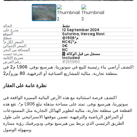
نشط
الحالة
12 September 2024
مدرج على
Sutorina, Herceg Novi
الموقع
1906م²
سطح
NC€/م²
السعر لكل م²
0€
السعر الإجمالي
NC
المسافة من البحر
مسجل من قبل الوكالة
مدرجة حسب
Included
تصريح الإقامة
#2511960
رقم العرض
اكتشف أراضي بناء رئيسية للبيع في سوتورينا، هيرسيغ نوفي. 1,906 م2 في
منطقة تجارية، مثالية للمشاريع الصناعية أو الترفيهية. 80 يورو/م2.
نظرة عامة على العقار
اكتشف فرصة استثنائية مع هذه الأرض البنائية المميزة الواقعة في
سوتورينا، هيرسيغ نوفى. تمتد على مساحة مذهلة تبلغ 1,906 م²، تقع هذه
القطعة في منطقة تجارية، مثالية لتطوير الهياكل التجارية مثل المستودعات
أو المرافق الرياضية والترفيهية. تضمن موقعها الاستراتيجي على طول
الطريق الرئيسي الذي يربط بين هيرسيغ نوفى ودوبرفنيك رؤية ممتازة
وسهولة الوصول.