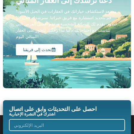
دعنا نرشدك إلى العقار المثالي
مستعد لاستكشاف خياراتك في العقارات في الجبل الأسود؟
قم بتحديد استشارة مع فريق خبرائنا. سنرشدك خلال كل
خطوة، نقدم لك النصائح الشخصية ونقدم أفضل الفرص التي
تتناسب مع احتياجاتك. دعنا نبدأ رحلتك للعثور على العقار
المثالي اليوم!
تحدث إلى فريقنا
احصل على التحديثات وابق على اتصال
اشترك في النشرة الإخبارية