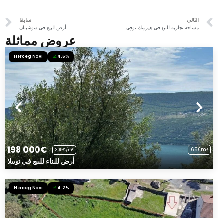
التالي
سابقا
مساحة تجارية للبيع في هيرسِك نوفِي
أرض للبيع في سوشيبان
عروض مماثلة
Herceg Novi
4.6%
198 000€
650m²
305€/m²
أرض للبناء للبيع في توبيلا
Herceg Novi
4.2%