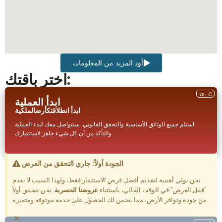
أود المزيد من المعلومات
اختر باقتك:
٧٥٠ €
ابدأ العملية
ابدأ انطلاقتك
أرض
الملكية
استلم جميع الوثائق الأساسية والتحقق القانوني. سنتواصل معك لبدء العملية
والتأكد من أن كل شيء جاهز لاستثمارك.
الجودة أولاً: جاري التحقق من العرض
نحن نولي أهمية لتقديم أفضل فرص الاستثمار فقط، ولهذا السبب لا نقدم
"قفل العرض" في الوقت الحالي، باستثناء
عروضنا الحصرية
. نحن نتحقق أولاً
من جودة وتوافر الأرض، مما يضمن لك الحصول على خدمة موثوقة ومتميزة.
×