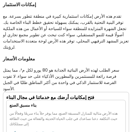
إمكانات الاستثمار
تقدم هذه الأرض إمكانات استثمارية كبيرة في منطقة تتطور بسرعة. مع
توفر البنية التحتية بالقرب، يمكنك بسهولة تحقيق خطط البناء الخاصة بك.
تجعل الشهرة المتزايدة للمنطقة سواء للسياحة أو الأعمال من هذه الملكية
أصولًا قيمة للنمو المستقبلي. سواء كنت تبحث عن تطوير مجمع تجاري أو
تعزيز المشهد الترفيهي المحلي، توفر هذه الأرض لوحة متعددة الاستخدامات
لرؤيتك.
معلومات الأسعار
سعر الطلب لهذه الأرض البنائية الجذابة هو 80 يورو لكل م²، مما يمثل
فرصة رائعة للمستثمرين والمطورين الأذكياء على حد سواء. لا تفوت
الفرصة للاستثمار الذكي في واحدة من أكثر المناطق طلبًا في الجبل
الأسود.
فتح إمكانيات أرضك مع خدماتنا في مجال البناء
بناء مسبق الصنع
هذه الأرض مثالية للمنازل المسبقة الصنع، مما يوفر حلاً بناء سريعًا وفعالًا من
حيث التكلفة. دعنا نساعدك في جلب الحياة الحديثة والفعالة من حيث الطاقة
إلى ممتلكاتك.