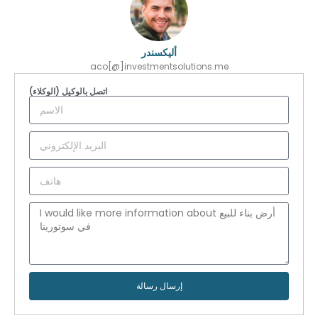
أليكسندر
aco[@]investmentsolutions.me
اتصل بالوكيل (الوكلاء)
إرسال رسالة