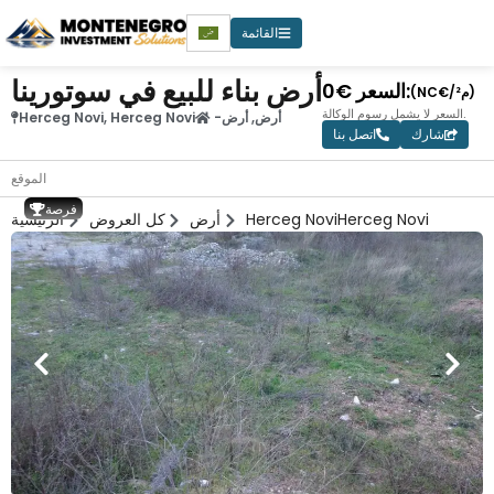
القائمة
أرض بناء للبيع في سوتورينا
0€ السعر:
(NC€/م²)
السعر لا يشمل رسوم الوكالة.
أرض
,
أرض
-
Herceg Novi
,
Herceg Novi
شارك
اتصل بنا
الموقع
فرصة
Herceg Novi
Herceg Novi
أرض
كل العروض
الرئيسية