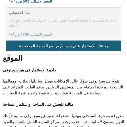
السعر الابتدائي: 599 يورو / م²
بناء كلاسيكي
البناء التقليدي متاح للقطع الحضرية فقط. اتصل بنا لاستكشاف أفضل الخيارات
لأرضك.
السعر الابتدائي: 1500 يورو/م²
زد عائد الاستثمار على هذه الأرض مع الحزمة المخصصة
الموقع
جاذبية الاستثمار في هيرسيغ نوفى
تقدم هيرسيغ نوفى سوقًا عالي الإمكانات بفضل ساحلها الخلاب، ومعالمها
التاريخية، وزيادة الاهتمام من المشترين الدوليين. يدعم الطلب المتزايد على
السياحة في المنطقة عوائد إيجارية قوية وتقدير قيمة العقارات.
مثالية للعيش على الساحل واستثمار السياحة
معروفة بسحرها الساحلي وبيئتها الخضراء، تعتبر هيرسيغ نوفى مثالية لأولئك
الذين يسعون لأسلوب حياة خلاب. يجذب مركز المدينة النابض بالحياة والعديد