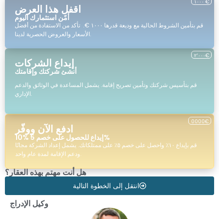
١٠٠٠ €
اقفل هذا العرض
أمّن استثمارك اليوم
قم بتأمين الشروط الحالية مع وديعة قدرها ١٠٠٠ €. تأكد من الاستفادة من أفضل
الأسعار والعروض الحصرية لدينا.
٢٬٠٠٠€
إيداع الشركات
أنشئ شركتك وإقامتك
قم بتأسيس شركتك وتأمين تصريح إقامة. يشمل المساعدة في الوثائق والدعم
الإداري.
0000€
ادفع الآن ووفّر
10% إيداع للحصول على خصم 5%
قم بإيداع ١٠٪ واحصل على خصم ٥٪ على ممتلكاتك. يشمل إعداد الشركة مجانًا
ودعم الإقامة لمدة عام واحد.
هل أنت مهتم بهذه العقار؟
انتقل إلى الخطوة التالية
وكيل الإدراج