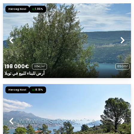
Herceg Novi
1.86%
198 000€
650m²
305€/m²
أرض للبناء للبيع في توبلا
Herceg Novi
8.18%