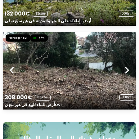
132 000€
1 000m²
132€/m²
أرض بإطلالة على البحر والمدينة في هيرسيغ نوفي
Herceg Novi
1.77%
308 000€
1 130m²
273€/m²
أرض للبناء للبيع في هيرسغ نovi